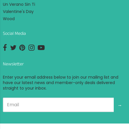
Un Verano Sin Ti
Valentine's Day
Wood
Social Media
Opens external website in a new window.
Opens external website in a new window.
Opens external website in a new window.
Opens external website in a new window.
Opens external website in a new window.
Newsletter
Enter your email address below to join our mailing list and
have our latest news and member-only deals delivered
straight to your inbox.
→