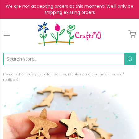
We are not accepting orders at this moment! We'll only be
shipping existing orders
CraftsVJ
Home
Delfines y estrellas de mar, ideales para earrings, madera/
realiza 4